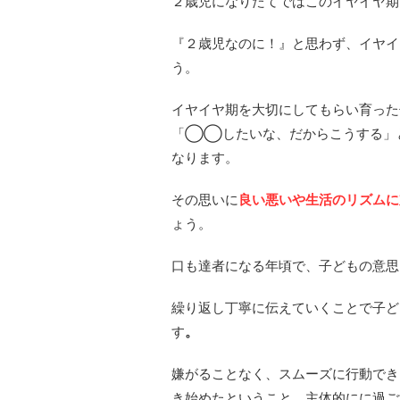
２歳児になりたてではこのイヤイヤ期
『２歳児なのに！』と思わず、イヤイ
う。
イヤイヤ期を大切にしてもらい育った
「◯◯したいな、だからこうする」
なります。
その思いに
良い悪いや生活のリズムに
ょう。
口も達者になる年頃で、子どもの意思
繰り返し丁寧に伝えていくことで子ど
す
。
嫌がることなく、スムーズに行動でき
き始めたということ。主体的にに過ご