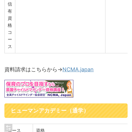
信
有
資
格
コ
ー
ス
資料請求はこちらから→
NCMA.japan
ヒューマンアカデミー（通学）
コース
資格