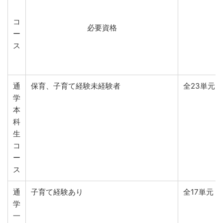
コ
必要資格
ー
ス
通
保育、子育て経験未経験者
全23単元 
学
本
科
生
コ
ー
ス
通
子育て経験あり
全17単元 
学
一