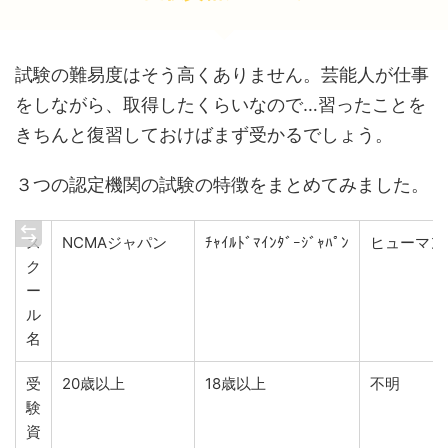
試験の難易度はそう高くありません。芸能人が仕事
をしながら、取得したくらいなので…習ったことを
きちんと復習しておけばまず受かるでしょう。
３つの認定機関の試験の特徴をまとめてみました。
ス
NCMAジャパン
ﾁｬｲﾙﾄﾞﾏｲﾝﾀﾞｰｼﾞｬﾊﾟﾝ
ヒューマン
ク
ー
ル
名
受
20歳以上
18歳以上
不明
験
資