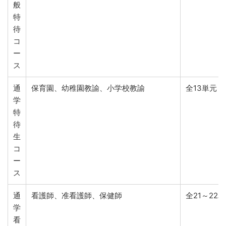
般
特
待
コ
ー
ス
通
保育園、幼稚園教諭、小学校教諭
全13単元 
学
特
待
生
コ
ー
ス
通
看護師、准看護師、保健師
全21～22
学
看