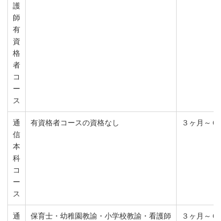
護
師
有
資
格
者
コ
ー
ス
通
有資格者コースの資格なし
３ヶ月～６
信
本
科
コ
ー
ス
通
保育士・幼稚園教諭・小学校教諭・看護師
３ヶ月～６