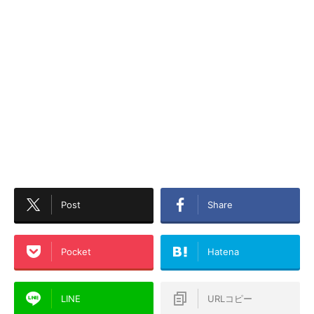
Post
Share
Pocket
Hatena
LINE
URLコピー